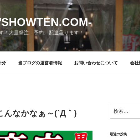
SHOWTEN.COM-
す！大量発注、予約、配達承ります！
新分
当ブログの運営者情報
お問い合わせについて
会社
検
んでこんなかなぁ～(´Д｀)
索:
最近の投稿