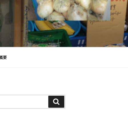
概要
検
索