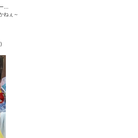
ー…
かねぇ～
)