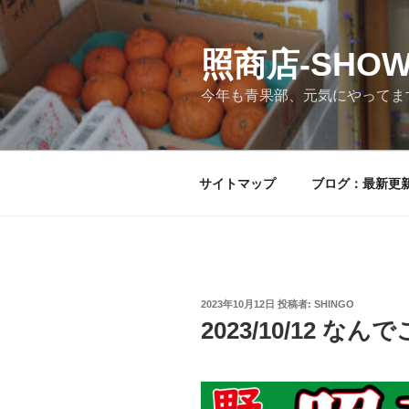
コ
ン
テ
照商店-SHOW
ン
今年も青果部、元気にやってま
ツ
へ
ス
キ
サイトマップ
ブログ：最新更
ッ
プ
投
2023年10月12日
投稿者:
SHINGO
稿
2023/10/12 な
日: