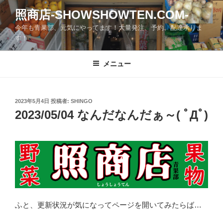
コ
照商店-SHOWSHOWTEN.COM-
ン
今年も青果部、元気にやってます！大量発注、予約、配達承りま
テ
す！
ン
ツ
メニュー
へ
ス
キ
ッ
投
2023年5月4日
投稿者:
SHINGO
稿
2023/05/04 なんだなんだぁ～( ﾟДﾟ)
プ
日:
ふと、更新状況が気になってページを開いてみたらば…