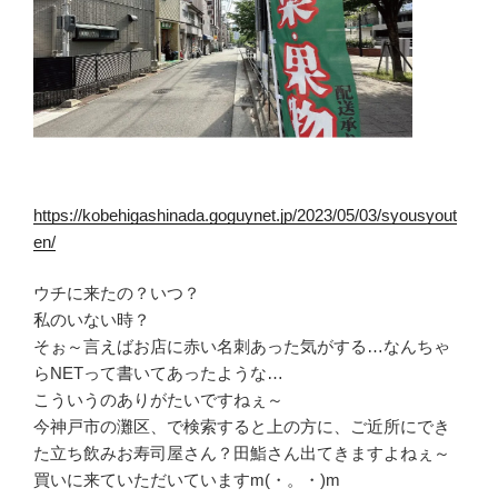
https://kobehigashinada.goguynet.jp/2023/05/03/syousyout
en/
ウチに来たの？いつ？
私のいない時？
そぉ～言えばお店に赤い名刺あった気がする…なんちゃ
らNETって書いてあったような…
こういうのありがたいですねぇ～
今神戸市の灘区、で検索すると上の方に、ご近所にでき
た立ち飲みお寿司屋さん？田鮨さん出てきますよねぇ～
買いに来ていただいていますm(・。・)m