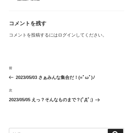
テ
ゴ
リ
ー
コメントを残す
コメントを投稿するには
ログイン
してください。
投
前
前
稿
の
2023/05/03 さぁみんな集合だ！(=ﾟωﾟ)ﾉ
ナ
投
ビ
稿
次
次
ゲ
の
2023/05/05 えっ？そんなものまで？(ﾟДﾟ;)
投
ー
稿
シ
ョ
ン
検