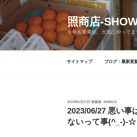
コ
ン
テ
照商店-SHOW
ン
今年も青果部、元気にやってま
ツ
へ
ス
キ
サイトマップ
ブログ：最新更
ッ
プ
投
2023年6月27日
投稿者:
SHINGO
稿
2023/06/27 
日:
ないって事(^_-)-☆