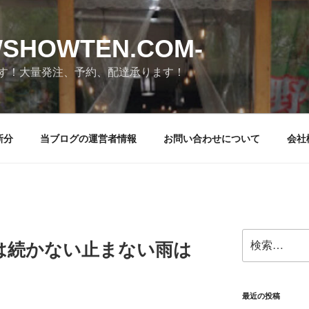
SHOWTEN.COM-
す！大量発注、予約、配達承ります！
新分
当ブログの運営者情報
お問い合わせについて
会社
検
悪い事は続かない止まない雨は
索:
最近の投稿