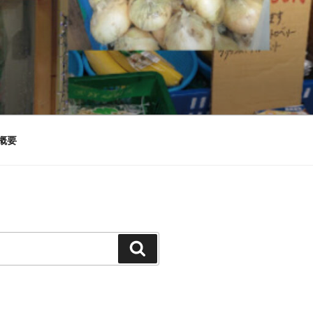
概要
検
索