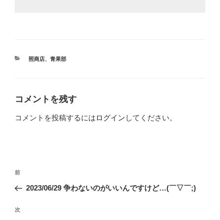
カ
照商店
、
青果部
テ
ゴ
リ
ー
コメントを残す
コメントを投稿するには
ログイン
してください。
投
前
前
稿
の
2023/06/29 争わないのがいいんですけど…(￣▽￣;)
ナ
投
ビ
稿
次
次