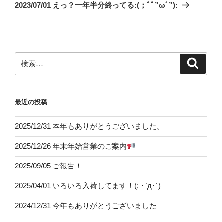
ゲ
の
2023/07/01 えっ？一年半分終ってる:(；ﾞﾟ”ωﾟ”):
投
ー
稿
シ
ョ
ン
検
検
索
索:
最近の投稿
2025/12/31 本年もありがとうございました。
2025/12/26 年末年始営業のご案内
2025/09/05 ご報告！
2025/04/01 いろいろ入荷してます！(; ･`д･´)
2024/12/31 今年もありがとうございました