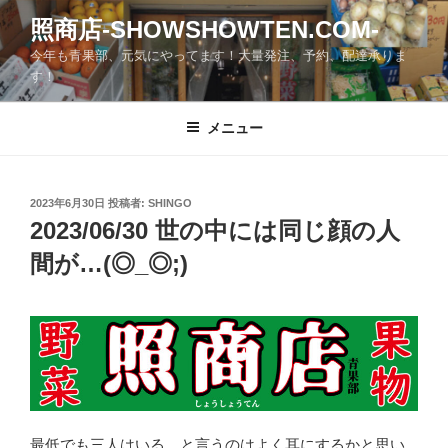
コ
照商店-SHOWSHOWTEN.COM-
ン
今年も青果部、元気にやってます！大量発注、予約、配達承りま
テ
す！
ン
ツ
メニュー
へ
ス
キ
ッ
投
2023年6月30日
投稿者:
SHINGO
稿
2023/06/30 世の中には同じ顔の人
プ
日:
間が…(◎_◎;)
最低でも三人はいる…と言うのはよく耳にするかと思い