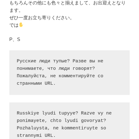
もちろんその他にも色々と揃えまして、お出迎えとなり
ます。
ぜひ一度お立ち寄りください。
では
P、S
Русские люди тупые? Разве вы не 
понимаете, что люди говорят? 
Пожалуйста, не комментируйте со 
странными URL.
Russkiye lyudi tupyye? Razve vy ne 
ponimayete, chto lyudi govoryat? 
Pozhaluysta, ne kommentiruyte so 
strannymi URL.