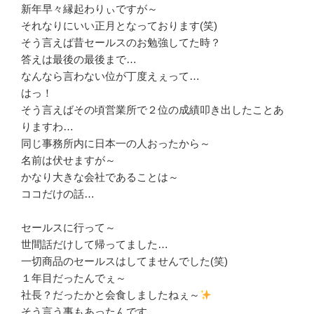
新年早々縁起わりぃですが～
それなりにいい正月となっております(笑)
そう言えば昔セールスのお勉強してた時？
答えは最後の最後まで…
なんなら言わない位が丁度えぇって…
はっ！
そう言えばその頃営業所で２位の成績叩き出したことあ
りますわ…
同じ事務所内に日本一の人おったから～
名前は伏せますが～
かなり大きな会社であることは～
ココだけの話…
セールスに行って～
世間話だけして帰ってました…
一切商品のセールスはしてませんでした(笑)
１年目だったんでぇ～
社長？だったかと会食しましたねぇ～
そう言う事もあったんです…