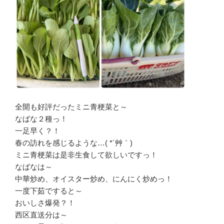
全開も好評だったミニ青梗菜と～
なばな２種っ！
一足早く？！
春の訪れを感じるような…( *´艸｀)
ミニ青梗菜は是非生食して欲しいですっ！
なばなは～
中華炒め、オイスター炒め、にんにく炒めっ！
一度下茹ですると～
おいしさ爆発？！
西区直送分は～