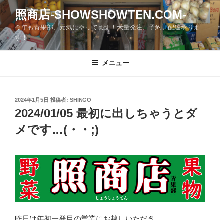
コ
照商店-SHOWSHOWTEN.COM-
ン
今年も青果部、元気にやってます！大量発注、予約、配達承りま
テ
す！
ン
ツ
メニュー
へ
ス
キ
ッ
投
2024年1月5日
投稿者:
SHINGO
稿
2024/01/05 最初に出しちゃうとダ
プ
日:
メです…(・・;)
昨日は年初一発目の営業にお越しいただき