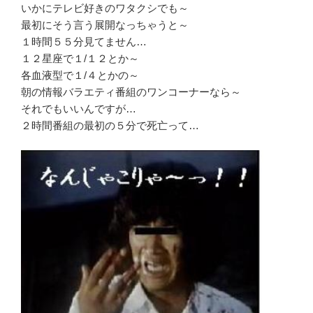
いかにテレビ好きのワタクシでも～
最初にそう言う展開なっちゃうと～
１時間５５分見てません…
１２星座で１/１２とか～
各血液型で１/４とかの～
朝の情報バラエティ番組のワンコーナーなら～
それでもいいんですが…
２時間番組の最初の５分で死亡って…