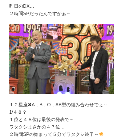
昨日のDX…
２時間SPだったんですがぁ～
１２星座✖A，B，O，AB型の組み合わせでぇ～
1/４８？
１位と４８位は最後の発表で～
ワタクシまさかの４７位…
２時間SPの始まって５分でワタクシ終了～