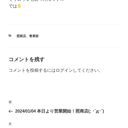
では
カ
照商店
、
青果部
テ
ゴ
リ
ー
コメントを残す
コメントを投稿するには
ログイン
してください。
投
前
前
稿
の
2024/01/04 本日より営業開始！照商店(; ･`д･´)
ナ
投
ビ
稿
次
次