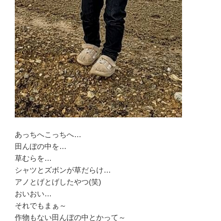
あっちへこっちへ…
田んぼの中を…
草むらを…
シャツとズボンが草だらけ…
アノとげとげしたやつ(笑)
おいおい…
それでもまぁ～
作物もない田んぼの中とかって～