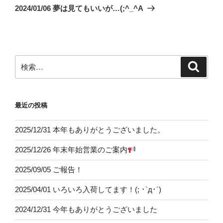
ゲ
の
2024/01/06 夢は見てもいいが…(;^_^A
投
ー
稿
シ
ョ
ン
検
検
索
索:
最近の投稿
2025/12/31 本年もありがとうございました。
2025/12/26 年末年始営業のご案内
2025/09/05 ご報告！
2025/04/01 いろいろ入荷してます！(; ･`д･´)
2024/12/31 今年もありがとうございました