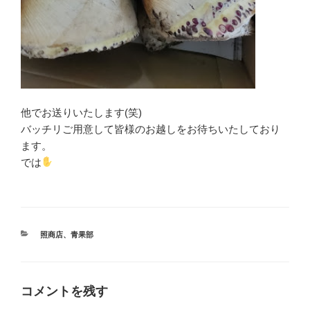
他でお送りいたします(笑)
バッチリご用意して皆様のお越しをお待ちいたしており
ます。
では
カ
照商店
、
青果部
テ
ゴ
リ
ー
コメントを残す