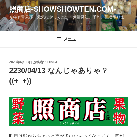
コ
照商店-SHOWSHOWTEN.COM-
ン
今年も青果部、元気にやってます！大量発注、予約、配達承りま
テ
す！
ン
ツ
メニュー
へ
ス
キ
ッ
投
2023年4月13日
投稿者:
SHINGO
稿
2230/04/13 なんじゃありゃ？
プ
日:
((+_+))
昨日は朝からちょっと雲が多いな～ってなってて、気が