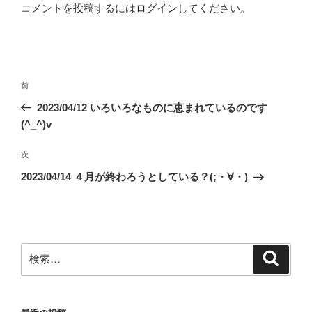
コメントを投稿するには
ログイン
してください。
投
前
前
稿
の
2023/04/12 いろいろなものに恵まれているのです
ナ
投
(^_^)v
ビ
稿
ゲ
次
次
の
ー
2023/04/14 ４月が終わろうとしている？(;・∀・)
投
シ
稿
ョ
ン
検
検
索
索: