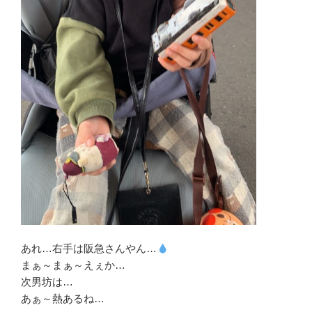
あれ…右手は阪急さんやん…
まぁ～まぁ～えぇか…
次男坊は…
あぁ～熱あるね…