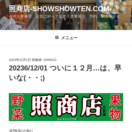
コ
照商店-SHOWSHOWTEN.COM-
ン
今年も青果部、元気にやってます！大量発注、予約、配達承りま
テ
す！
ン
ツ
メニュー
へ
ス
キ
ッ
投
2023年12月1日
投稿者:
SHINGO
稿
20236/12/01 ついに１２月…は、早
プ
日:
いな(・・;)
光陰矢の如し…