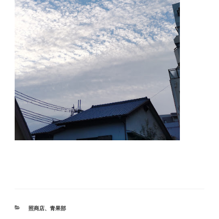
カ
照商店
、
青果部
テ