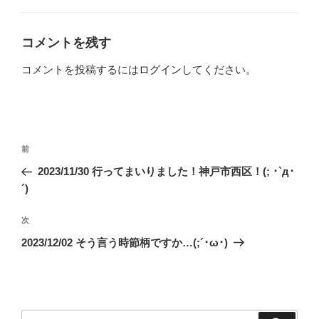
ゴ
リ
ー
コメントを残す
コメントを投稿するには
ログイン
してください。
投
前
前
稿
の
2023/11/30 行ってまいりました！神戸市西区！(; ･`д･
ナ
投
´)
ビ
稿
ゲ
次
次
の
ー
2023/12/02 そう言う時節柄ですか…(;´･ω･)
投
シ
稿
ョ
ン
検