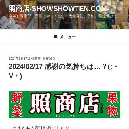
コ
照商店-SHOWSHOWTEN.COM-
ン
今年も青果部、元気にやってます！大量発注、予約、配達承りま
テ
す！
ン
ツ
メニュー
へ
ス
キ
ッ
投
2024年2月17日
投稿者:
SHINGO
稿
2024/02/17 感謝の気持ちは…？(;・
プ
日:
∀・)
これまたある意味訃報でしたが