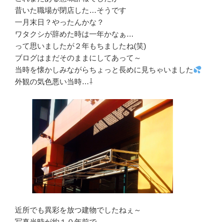
昔いた職場が閉店した…そうです
一月末日？やったんかな？
ワタクシが辞めた時は一年かなぁ…
って思いましたが２年もちましたね(笑)
ブログはまだそのままにしてあって～
当時を懐かしみながらちょっと長めに見ちゃいました
外観の気色悪い当時…⇩
近所でも異彩を放つ建物でしたねぇ～
写真当時が約１０年前で