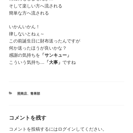
そして楽しい方へ流される
簡単な方へ流される
いかんいかん！
律しないとねぇ～
この前誕生日に財布送ったんですが
何か送ったほうが良いかな？
感謝の気持ちを
「サンキュー」
こういう気持ち…
「大事」
ですね
カ
照商店
、
青果部
テ
ゴ
リ
ー
コメントを残す
コメントを投稿するには
ログイン
してください。