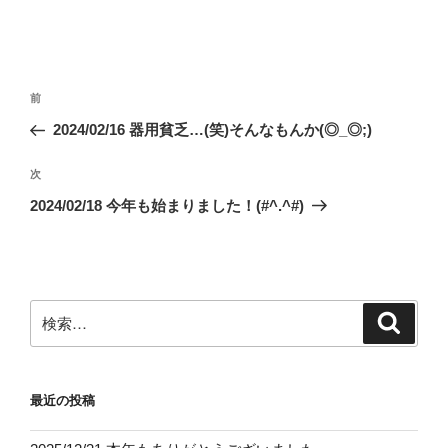
投
前
前
稿
の
2024/02/16 器用貧乏…(笑)そんなもんか(◎_◎;)
ナ
投
ビ
稿
次
次
ゲ
の
2024/02/18 今年も始まりました！(#^.^#)
投
ー
稿
シ
ョ
ン
検
検
索
索:
最近の投稿