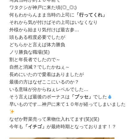
ワタクシが神戸に来た頃(◎_◎;)
何もわからんまま当時の上司に
「行ってくれ」
それから気が付けばその上司はいなくなり
外様から始まり気付けば最古参…
頭もある程度必要でしたが
どちらかと言えば体力勝負
ノリ勝負な職場(笑)
割と年長者でしたので～
自然と消滅？でしたかねぇ～
長めにいたので愛着はありましたが
最後の方はなぜここにいるのか？
いる意味が分からねぇレベルでした…
そう言えば最後のボーナスは
「ブッセ」
でした
早いものです…神戸に来て１０年が経ってしまいました
なぜか野菜売って果物仕入れてます(笑)(笑)
今年も
「イチゴ」
が最終時期となっております！？