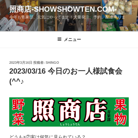
コ
照商店-SHOWSHOWTEN.COM-
ン
今年も青果部、元気にやってます！大量発注、予約、配達承りま
テ
す！
ン
ツ
メニュー
へ
ス
キ
ッ
投
2023年3月16日
投稿者:
SHINGO
稿
2023/03/16 今日のお一人様試食会
プ
日:
(^^♪
どうも×②実は何気に見られている？