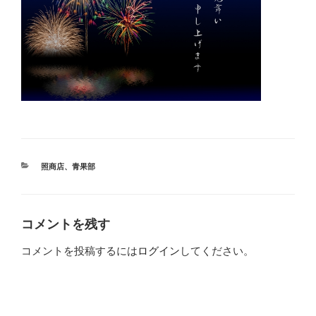
カ
照商店
、
青果部
テ
ゴ
リ
ー
コメントを残す
コメントを投稿するには
ログイン
してください。