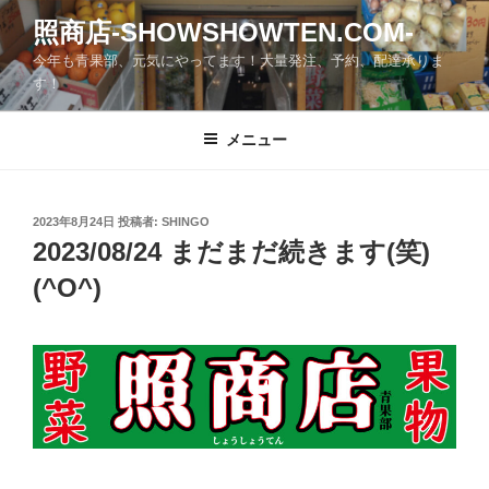
コ
照商店-SHOWSHOWTEN.COM-
ン
今年も青果部、元気にやってます！大量発注、予約、配達承りま
テ
す！
ン
ツ
メニュー
へ
ス
キ
ッ
投
2023年8月24日
投稿者:
SHINGO
稿
2023/08/24 まだまだ続きます(笑)
プ
日:
(^O^)