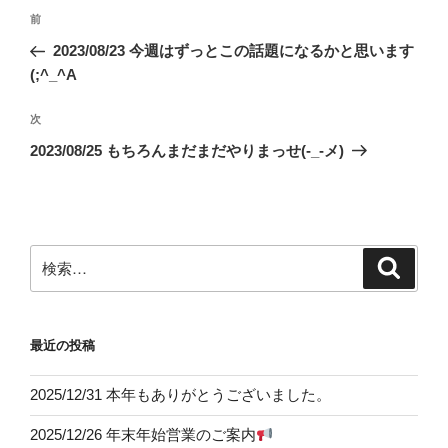
投
前
前
稿
の
2023/08/23 今週はずっとこの話題になるかと思います
ナ
投
(;^_^A
ビ
稿
ゲ
次
次
の
ー
2023/08/25 もちろんまだまだやりまっせ(-_-メ)
投
シ
稿
ョ
ン
検
検
索
索:
最近の投稿
2025/12/31 本年もありがとうございました。
2025/12/26 年末年始営業のご案内