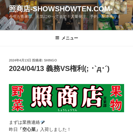
コ
照商店-SHOWSHOWTEN.COM-
ン
今年も青果部、元気にやってます！大量発注、予約、配達承りま
テ
す！
ン
ツ
メニュー
へ
ス
キ
ッ
投
2024年4月13日
投稿者:
SHINGO
稿
2024/04/13 義務VS権利(; ･`д･´)
プ
日:
まずは業務連絡
昨日
「空心菜」
入荷しました！