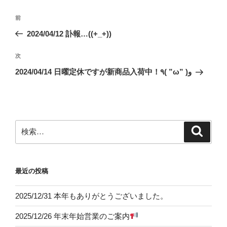
投
前
前
稿
の
2024/04/12 訃報…((+_+))
ナ
投
ビ
稿
次
次
ゲ
の
2024/04/14 日曜定休ですが新商品入荷中！٩( ”ω” )و
投
ー
稿
シ
ョ
ン
検
検
索
索:
最近の投稿
2025/12/31 本年もありがとうございました。
2025/12/26 年末年始営業のご案内