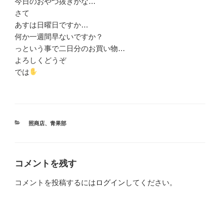
今日のおやつ抜きかな…
さて
あすは日曜日ですか…
何か一週間早ないですか？
っという事で二日分のお買い物…
よろしくどうぞ
では
カ
照商店
、
青果部
テ
ゴ
リ
ー
コメントを残す
コメントを投稿するには
ログイン
してください。