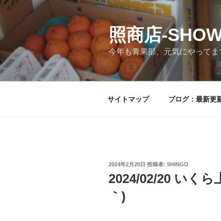
コ
ン
テ
照商店-SHOW
ン
今年も青果部、元気にやってま
ツ
へ
ス
キ
サイトマップ
ブログ：最新更
ッ
プ
投
2024年2月20日
投稿者:
SHINGO
稿
2024/02/20 い
日:
｀)