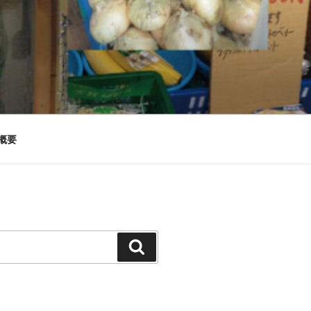
概要
検
索