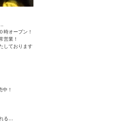
…
０時オープン！
常営業！
たしております
売中！
れる…