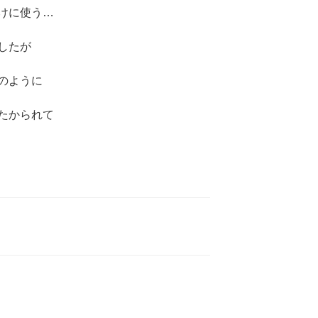
けに使う…
したが
のように
たかられて