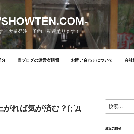
SHOWTEN.COM-
す！大量発注、予約、配達承ります！
新分
当ブログの運営者情報
お問い合わせについて
会社
検
くら上がれば気が済む？(;´Д
索:
最近の投稿