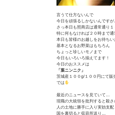
言うて仕方ないんで
今日を頑張るしかないんですが
さっ本日も照商店は通常通り１
特に何もなければ２０時まで通
本日も皆様のお越しをお待ちい
基本となるお野菜はもちろん
ちょっと珍しいモノまで
今日もいろいろ揃えてます！
今日のおススメは
「葉ニンニク」
茨城産１００g/１００円にて販
では
最近のニュースを見ていて…
現職の大統領を批判すると殺さ
人の土地に勝手に入り実効支配
国を裏切ると収容所送り…