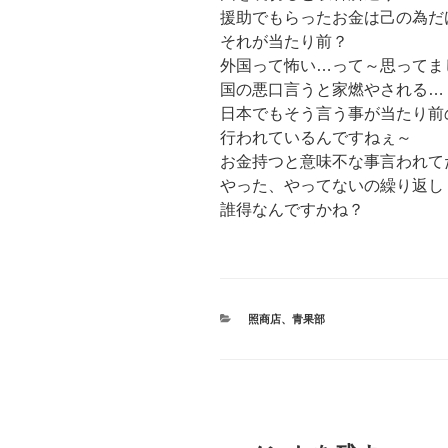
援助でもらったお金は己の為だ
それが当たり前？
外国って怖い…って～思ってま
国の悪口言うと家燃やされる…
日本でもそう言う事が当たり前
行われているんですねぇ～
お金持つと意味不な事言われて
やった、やってないの繰り返し
誰得なんですかね？
カ
照商店
、
青果部
テ
ゴ
リ
ー