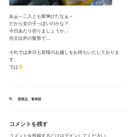
あぁ～二人とも髪伸びたなぁ～
だから女の子っぽいのかな？
今日あたり切りましょうか…
坊主以外の髪形で…
それでは本日も皆様のお越しをお待ちいたしておりま
す。
では
カ
照商店
、
青果部
テ
ゴ
リ
ー
コメントを残す
コメントを投稿するには
ログイン
してください。