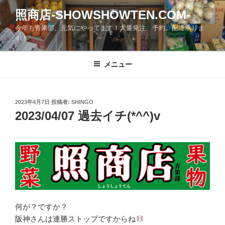
コ
照商店-SHOWSHOWTEN.COM-
ン
今年も青果部、元気にやってます！大量発注、予約、配達承りま
テ
す！
ン
ツ
メニュー
へ
ス
キ
ッ
投
2023年4月7日
投稿者:
SHINGO
稿
2023/04/07 過去イチ(*^^)v
プ
日:
何が？ですか？
阪神さんは連勝ストップですからね