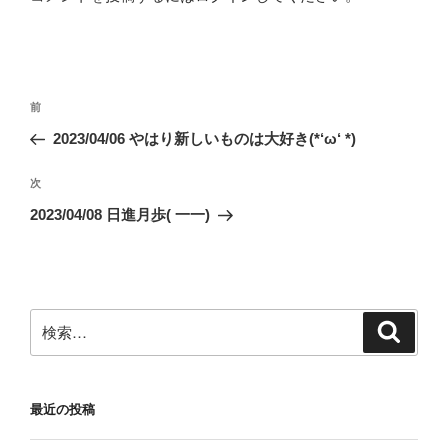
投
前
前
稿
の
2023/04/06 やはり新しいものは大好き(*‘ω‘ *)
ナ
投
ビ
稿
次
次
ゲ
の
2023/04/08 日進月歩( 一一)
投
ー
稿
シ
ョ
ン
検
検
索
索:
最近の投稿