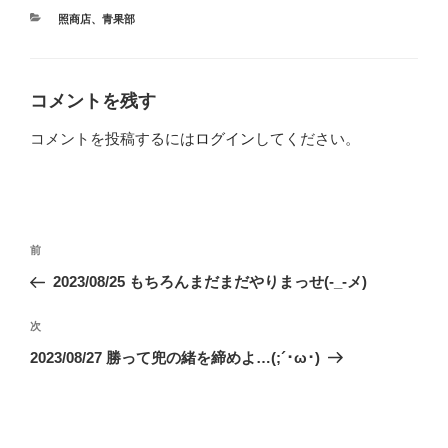
カ
照商店
、
青果部
テ
ゴ
リ
ー
コメントを残す
コメントを投稿するには
ログイン
してください。
投
前
前
稿
の
2023/08/25 もちろんまだまだやりまっせ(-_-メ)
ナ
投
ビ
稿
次
次
ゲ
の
2023/08/27 勝って兜の緒を締めよ…(;´･ω･)
投
ー
稿
シ
ョ