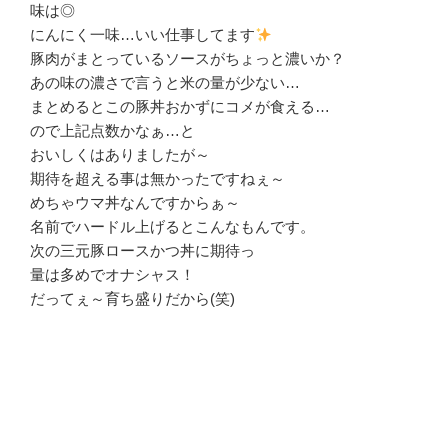
味は◎
にんにく一味…いい仕事してます
豚肉がまとっているソースがちょっと濃いか？
あの味の濃さで言うと米の量が少ない…
まとめるとこの豚丼おかずにコメが食える…
ので上記点数かなぁ…と
おいしくはありましたが～
期待を超える事は無かったですねぇ～
めちゃウマ丼なんですからぁ～
名前でハードル上げるとこんなもんです。
次の三元豚ロースかつ丼に期待っ
量は多めでオナシャス！
だってぇ～育ち盛りだから(笑)