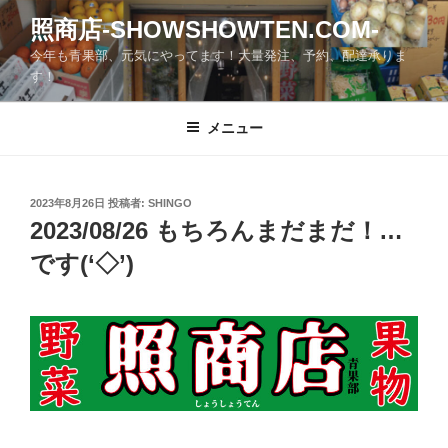
コ
照商店-SHOWSHOWTEN.COM-
ン
今年も青果部、元気にやってます！大量発注、予約、配達承りま
テ
す！
ン
ツ
メニュー
へ
ス
キ
ッ
投
2023年8月26日
投稿者:
SHINGO
稿
2023/08/26 もちろんまだまだ！…
プ
日:
です(‘◇’)ゞ