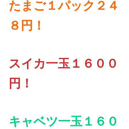
たまご１パック２４
８円！
スイカ一玉１６００
円！
キャベツ一玉１６０