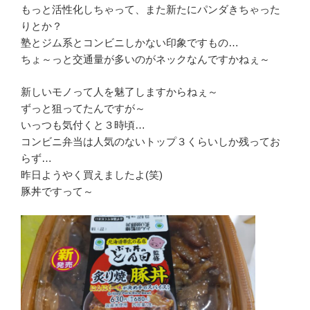
もっと活性化しちゃって、また新たにパンダきちゃった
りとか？
塾とジム系とコンビニしかない印象ですもの…
ちょ～っと交通量が多いのがネックなんですかねぇ～
新しいモノって人を魅了しますからねぇ～
ずっと狙ってたんですが～
いっつも気付くと３時頃…
コンビニ弁当は人気のないトップ３くらいしか残ってお
らず…
昨日ようやく買えましたよ(笑)
豚丼ですって～