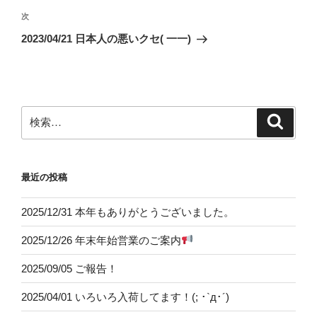
ビ
稿
次
次
ゲ
の
2023/04/21 日本人の悪いクセ( 一一)
投
ー
稿
シ
ョ
ン
検
検
索
索:
最近の投稿
2025/12/31 本年もありがとうございました。
2025/12/26 年末年始営業のご案内
2025/09/05 ご報告！
2025/04/01 いろいろ入荷してます！(; ･`д･´)