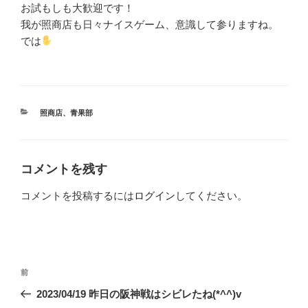
お試もしも大歓迎です！
我が照商店も日々ナイスゲーム、意識して参りますね。
では
カ
照商店
、
青果部
テ
ゴ
リ
ー
コメントを残す
コメントを投稿するには
ログイン
してください。
投
前
前
稿
の
2023/04/19 昨日の阪神戦はシビレたね(*^^)v
ナ
投