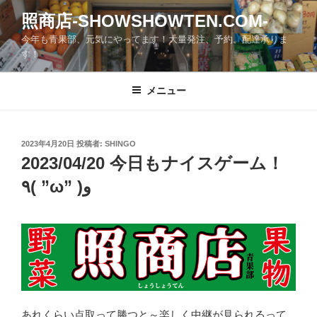
コ
照商店-SHOWSHOWTEN.COM-
ン
今年も青果部、元気にやってます！大量発注、予約、配達承りま
テ
す！
ン
ツ
メニュー
へ
ス
キ
ッ
投
2023年4月20日
投稿者:
SHINGO
稿
2023/04/20 今日もナイスゲーム！
プ
日:
٩( ”ω” )و
あれくらい点取って勝つと～楽しく中継が見られるって