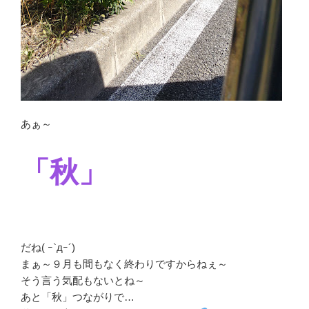
あぁ～
「秋」
だね( ｰ`дｰ´)
まぁ～９月も間もなく終わりですからねぇ～
そう言う気配もないとね～
あと「秋」つながりで…