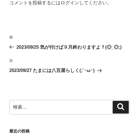
コメントを投稿するには
ログイン
してください。
投
前
前
稿
の
2023/09/25 気が付けば９月終わりますよ？(◎_◎;)
ナ
投
ビ
稿
次
次
ゲ
の
2023/09/27 たまには八百屋らしく(;´･ω･)
投
ー
稿
シ
ョ
ン
検
検
索
索:
最近の投稿