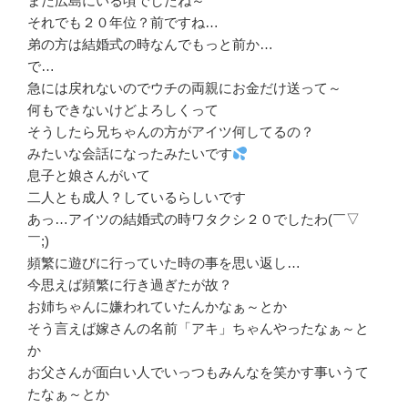
まだ広島にいる頃でしたね～
それでも２０年位？前ですね…
弟の方は結婚式の時なんでもっと前か…
で…
急には戻れないのでウチの両親にお金だけ送って～
何もできないけどよろしくって
そうしたら兄ちゃんの方がアイツ何してるの？
みたいな会話になったみたいです
息子と娘さんがいて
二人とも成人？しているらしいです
あっ…アイツの結婚式の時ワタクシ２０でしたわ(￣▽
￣;)
頻繁に遊びに行っていた時の事を思い返し…
今思えば頻繁に行き過ぎたが故？
お姉ちゃんに嫌われていたんかなぁ～とか
そう言えば嫁さんの名前「アキ」ちゃんやったなぁ～と
か
お父さんが面白い人でいっつもみんなを笑かす事いうて
たなぁ～とか