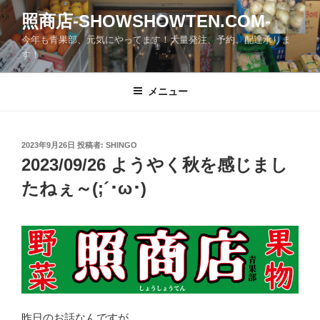
コ
照商店-SHOWSHOWTEN.COM-
ン
今年も青果部、元気にやってます！大量発注、予約、配達承りま
テ
す！
ン
ツ
メニュー
へ
ス
キ
ッ
投
2023年9月26日
投稿者:
SHINGO
稿
2023/09/26 ようやく秋を感じまし
プ
日:
たねぇ～(;´･ω･)
昨日のお話なんですが