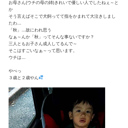
お母さん(ウチの母の姉)きれいで優しい人でしたねぇ～と
か
そう言えばそこで犬飼ってて指をかまれて大泣きしまし
たわ…
「秋」…故にわれ思う
なぁ～んか「秋」ってそんな事ないですか？
三人ともお子さん成人してるんで～
そこはすごいなぁ～って思います。
ウチは…
やべっ
３歳と２歳やん