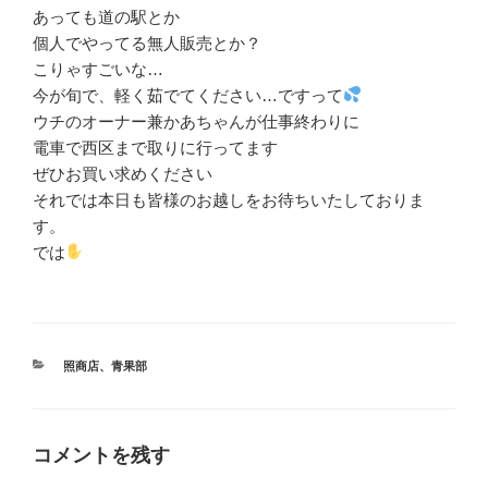
あっても道の駅とか
個人でやってる無人販売とか？
こりゃすごいな…
今が旬で、軽く茹でてください…ですって
ウチのオーナー兼かあちゃんが仕事終わりに
電車で西区まで取りに行ってます
ぜひお買い求めください
それでは本日も皆様のお越しをお待ちいたしておりま
す。
では
カ
照商店
、
青果部
テ
ゴ
リ
ー
コメントを残す