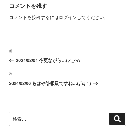
ー
コメントを残す
コメントを投稿するには
ログイン
してください。
投
前
前
稿
の
2024/02/04 今更ながら…(;^_^A
ナ
投
ビ
稿
次
次
ゲ
の
2024/02/06 もはや訃報級ですね…(;´Д｀)
投
ー
稿
シ
ョ
ン
検
検
索
索: