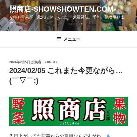
コ
照商店-SHOWSHOWTEN.COM-
ン
今年も青果部、元気にやってます！大量発注、予約、配達承りま
テ
す！
ン
ツ
メニュー
へ
ス
キ
ッ
投
2024年2月5日
投稿者:
SHINGO
稿
2024/02/05 これまた今更ながら…
プ
日:
(￣▽￣;)
先日上がってた記事からの引用なんですがね…