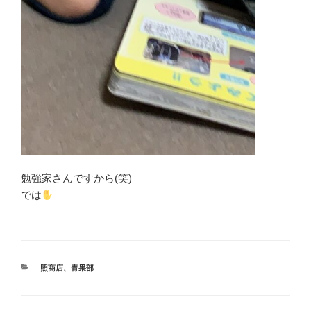
勉強家さんですから(笑)
では
カ
照商店
、
青果部
テ
ゴ
リ