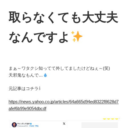
取らなくても大丈夫
なんですよ
まぁ～ワタクシ知ってて外してましたけどねぇ～(笑)
天邪鬼なもんで…
元記事はコチラ⇩
https://news.yahoo.co.jp/articles/64a665d94ed8322f8628d7
afef6b99e9054dbcdf