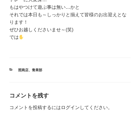
もはやつけて遊ぶ事は無い…かと
それでは本日も～しっかりと揃えて皆様のお出迎えとな
ります！
ぜひお越しくださいませ～(笑)
では
カ
照商店
、
青果部
テ
ゴ
リ
ー
コメントを残す
コメントを投稿するには
ログイン
してください。
投