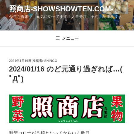
コ
照商店-SHOWSHOWTEN.COM-
ン
今年も青果部、元気にやってます！大量発注、予約、配達承りま
テ
す！
ン
ツ
メニュー
へ
ス
キ
ッ
投
2024年1月16日
投稿者:
SHINGO
稿
2024/01/16 のど元通り過ぎれば…(
プ
日:
ﾟДﾟ)
新型コロナが５類となってからいく数日…