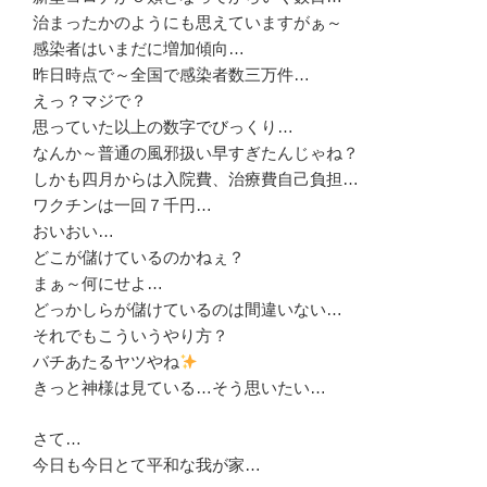
治まったかのようにも思えていますがぁ～
感染者はいまだに増加傾向…
昨日時点で～全国で感染者数三万件…
えっ？マジで？
思っていた以上の数字でびっくり…
なんか～普通の風邪扱い早すぎたんじゃね？
しかも四月からは入院費、治療費自己負担…
ワクチンは一回７千円…
おいおい…
どこが儲けているのかねぇ？
まぁ～何にせよ…
どっかしらが儲けているのは間違いない…
それでもこういうやり方？
バチあたるヤツやね
きっと神様は見ている…そう思いたい…
さて…
今日も今日とて平和な我が家…