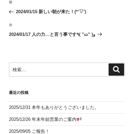
前
前
稿
の
2024/01/15 新しい朝が来た！(*’▽’)
ナ
投
ビ
稿
次
次
ゲ
の
2024/01/17 人の力…と言う事です٩( ”ω” )و
投
ー
稿
シ
ョ
ン
検
検
索
索:
最近の投稿
2025/12/31 本年もありがとうございました。
2025/12/26 年末年始営業のご案内
2025/09/05 ご報告！