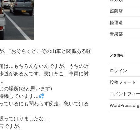
照商店
軽運送
青果部
が、⇧おそらくどこぞの山車と関係ある軽
メタ情報
題は…もちろんないんですが、うちの近
ログイン
歩道があるんです。実はそこ、車両に対
…
投稿フィード
の場所(だと思います)
コメントフィ
待機しています…
っているにも関わらず疾走…急いではる
WordPress.org
吸ってはりましたな…
言ですが、