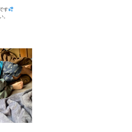
です
い。