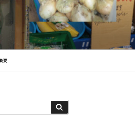
概要
検
索