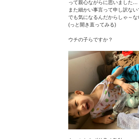
って親心ながらに思いました…
また細かい事言って申し訳ない
でも気になるんだからしゃ～な
(っと開き直ってみる)
ウチの子らですか？