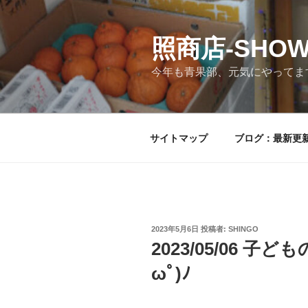
コ
ン
テ
照商店-SHOW
ン
今年も青果部、元気にやってま
ツ
へ
ス
キ
サイトマップ
ブログ：最新更
ッ
プ
投
2023年5月6日
投稿者:
SHINGO
稿
2023/05/06 子
日:
ωﾟ)ﾉ