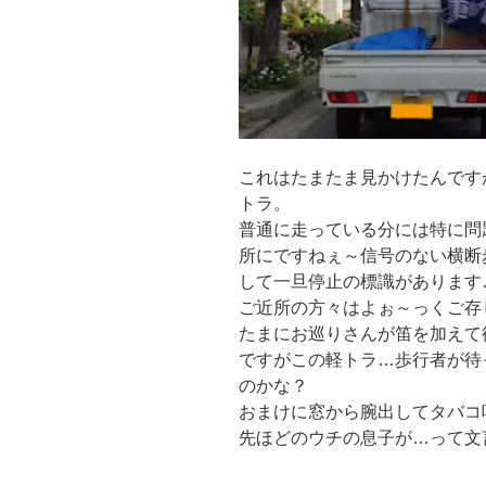
これはたまたま見かけたんです
トラ。
普通に走っている分には特に問
所にですねぇ～信号のない横断
して一旦停止の標識があります
ご近所の方々はよぉ～っくご存じ
たまにお巡りさんが笛を加えて
ですがこの軽トラ…歩行者が待
のかな？
おまけに窓から腕出してタバコ
先ほどのウチの息子が…って文