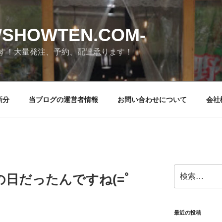
SHOWTEN.COM-
す！大量発注、予約、配達承ります！
新分
当ブログの運営者情報
お問い合わせについて
会社
検
どもの日だったんですね(=ﾟ
索:
最近の投稿