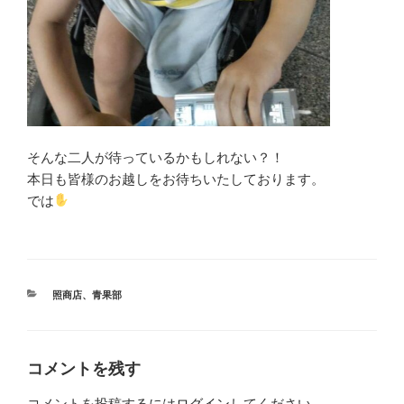
そんな二人が待っているかもしれない？！
本日も皆様のお越しをお待ちいたしております。
では
カ
照商店
、
青果部
テ
ゴ
リ
ー
コメントを残す
コメントを投稿するには
ログイン
してください。