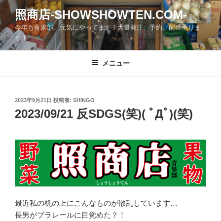
コ
照商店-SHOWSHOWTEN.COM-
ン
今年も青果部、元気にやってます！大量発注、予約、配達承りま
テ
す！
ン
ツ
メニュー
へ
ス
キ
ッ
投
2023年9月21日
投稿者:
SHINGO
稿
2023/09/21 反SDGS(笑)( ﾟДﾟ)(笑)
プ
日:
最近私の机の上にこんなものが散乱しています…
長男がプラレールに目覚めた？！