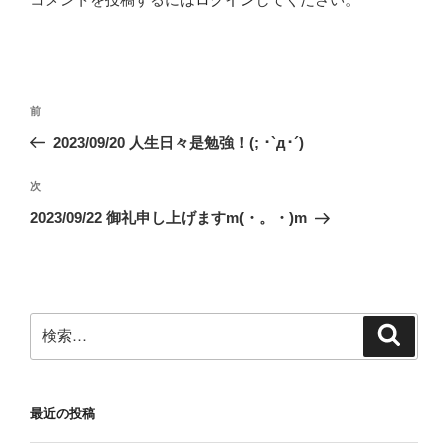
投
前
前
稿
の
2023/09/20 人生日々是勉強！(; ･`д･´)
ナ
投
ビ
稿
次
次
ゲ
の
2023/09/22 御礼申し上げますm(・。・)m
投
ー
稿
シ
ョ
ン
検
検
索
索:
最近の投稿