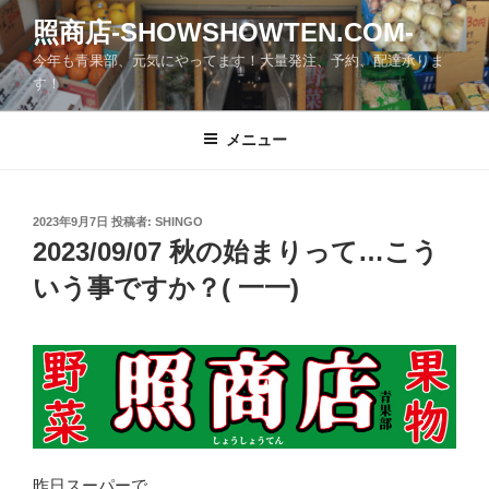
コ
照商店-SHOWSHOWTEN.COM-
ン
今年も青果部、元気にやってます！大量発注、予約、配達承りま
テ
す！
ン
ツ
メニュー
へ
ス
キ
ッ
投
2023年9月7日
投稿者:
SHINGO
稿
2023/09/07 秋の始まりって…こう
プ
日:
いう事ですか？( 一一)
昨日スーパーで…