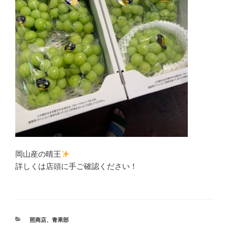
岡山産の晴王
詳しくは店頭に手ご確認ください！
カ
照商店
、
青果部