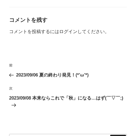
テ
ゴ
リ
ー
コメントを残す
コメントを投稿するには
ログイン
してください。
投
前
前
稿
の
2023/09/06 夏の終わり発見！(*’ω’*)
ナ
投
ビ
稿
次
次
ゲ
の
2023/09/08 本来ならこれで「秋」になる…はず(￣▽￣;)
投
ー
稿
シ
ョ
ン